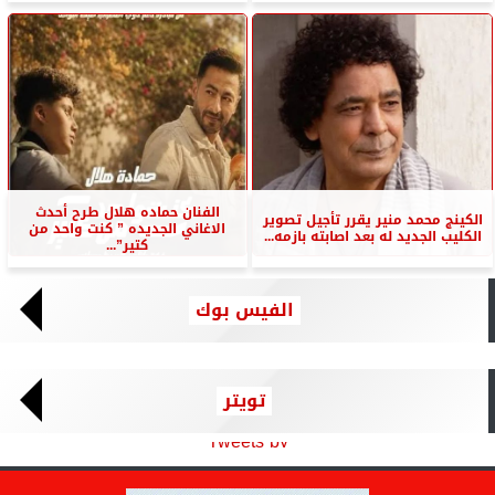
الفنان حماده هلال طرح أحدث
الكينج محمد منير يقرر تأجيل تصوير
الاغاني الجديده ” كنت واحد من
الكليب الجديد له بعد اصابته بازمه...
كتير”...
الفيس بوك
تويتر
Tweets by