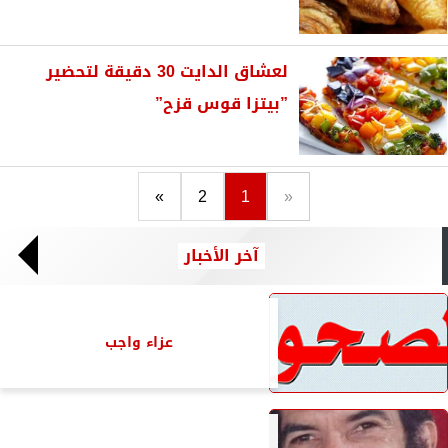
لعشاق الدايت 30 دقيقة لتحضير
”بيتزا قوس قزح”
»
2
1
«
آخر الأخبار
عزاء واجب