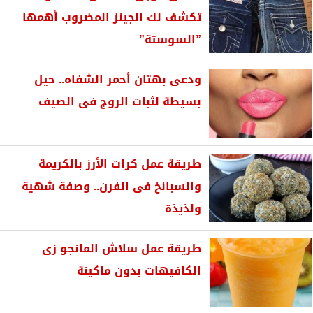
تكشف لك الجينز المضروب أهمها
”السوستة”
ودعى بهتان أحمر الشفاه.. حيل
بسيطة لثبات الروج فى الصيف
طريقة عمل كرات الأرز بالكريمة
والسبانخ فى الفرن.. وصفة شهية
ولذيذة
طريقة عمل سلاش المانجو زى
الكافيهات بدون ماكينة