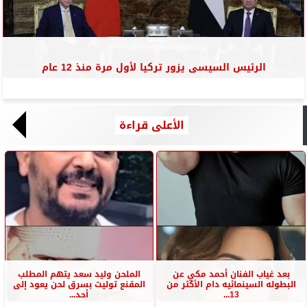
الرئيس السيسى يزور تركيا لأول مرة منذ 12 عام
الأعلى قراءة
بعد غياب الفنان أحمد مكي عن
الملحن وليد سعد يتهم المطلب
البطوله السينمائيه دام الأكثر من
المقنع توليت بسرق لحن يعود إلى
13...
أحد...