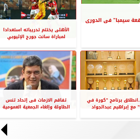
قعة سيمبا” فى الدورى
الأهلى يختتم تدريباته استعدادا
لمباراة سانت جورج الإثيوبي
..انطلاق برنامج ”كورة في
تفاقم الازمات فى إتحاد تنس
الطاولة وإلغاء الجمعية العمومية