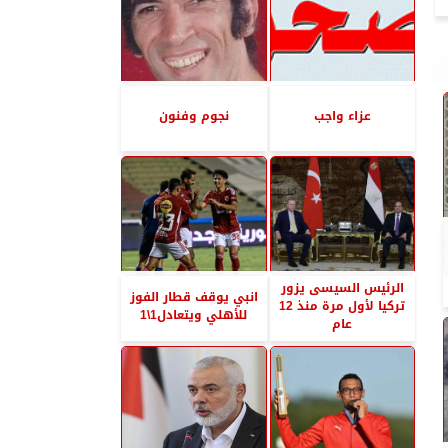
عزاء واجب
نجوم وفنون
الرئيس السيسى يزور
انبي يوقف قطار الفوز
تركيا لأول مرة منذ 12
للأهلي ويتعادل1\1
عام