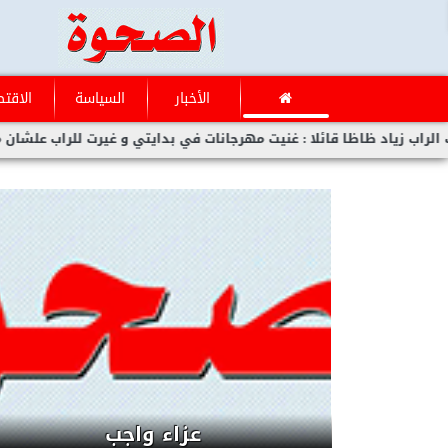
الأخبار
السياسة
الاقتص
 غنيت مهرجانات في بدايتي و غيرت للراب علشان مفلحتش
أحمد عز 
الرئيس السيسى يزور تركيا لأول
مرة منذ 12 عام