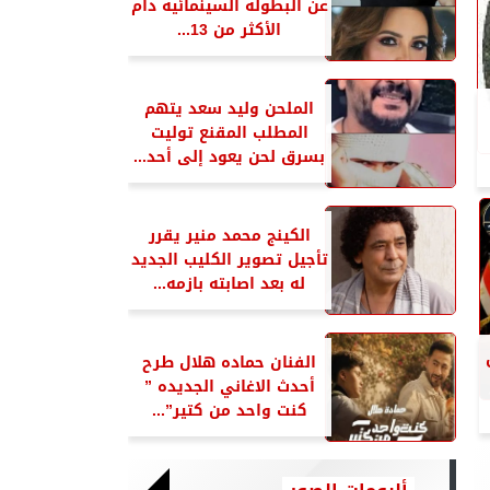
عن البطوله السينمائيه دام
الأكثر من 13...
الملحن وليد سعد يتهم
المطلب المقنع توليت
بسرق لحن يعود إلى أحد...
الكينج محمد منير يقرر
تأجيل تصوير الكليب الجديد
له بعد اصابته بازمه...
الفنان حماده هلال طرح
أحدث الاغاني الجديده ”
كنت واحد من كتير”...