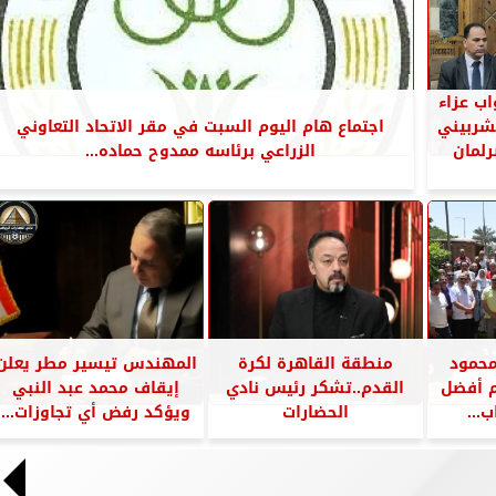
ب عزاء
شربيني
اجتماع هام اليوم السبت في مقر الاتحاد التعاوني
لمان
الزراعي برئاسه ممدوح حماده...
محمود
منطقة القاهرة لكرة
المهندس تيسير مطر يعلن
م أفضل
القدم..تشكر رئيس نادي
إيقاف محمد عبد النبي
...
الحضارات
ويؤكد رفض أي تجاوزات...