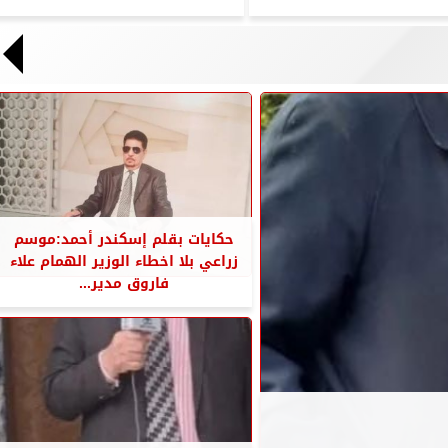
حكايات بقلم إسكندر أحمد:موسم
زراعي بلا اخطاء الوزير الهمام علاء
فاروق مدير...