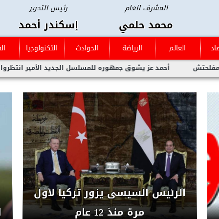
المشرف العام
رئيس التحرير
محمد حلمي
إسكندر أحمد
اد
العالم
الرياضة
الحوادث
التكنولوجيا
ال
يشوق جمهوره للمسلسل الجديد الأمير انتظروا العمل العظيم ده بنعمل حا
أحمد الجندي يحصد الميدالية
الذهبية في أولمبياد باريس 2024