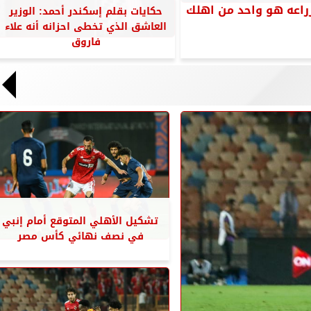
لزراعه هو واحد من اهلك
حكايات بقلم إسكندر أحمد: الوزير
العاشق الذي تخطى احزانه أنه علاء
فاروق
تشكيل الأهلي المتوقع أمام إنبي
في نصف نهائي كأس مصر