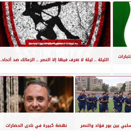
تبارات
الليلة .. ليلة لا نعرف فيها إلا النصر .. الزمالك ضد أتحاد...
لبي بين بور فؤاد والنصر
نهضة كبيرة في نادى الحضارات