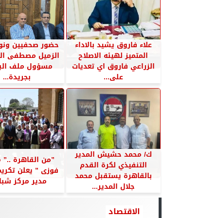
علاء فاروق يشيد بالاداء
حضور صحفيين ونوا
المتميز لهيئه الاصلاح
الزميل مصطفى ال
الزراعي فاروق اي تعديات
مسؤول ملف البر
على...
بجريدة...
ك/ محمد حشيش المدير
”من القاهرة ..” 
التنفيذي لكرة القدم
فوزى ” يعلن تكري
بالقاهرة يستقبل محمد
مدير مركز شباب
جلال المدير...
الاقتصاد