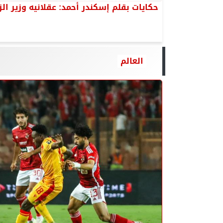
حكايات بقلم إسكندر أحمد: عقلانيه وزير ا
العالم