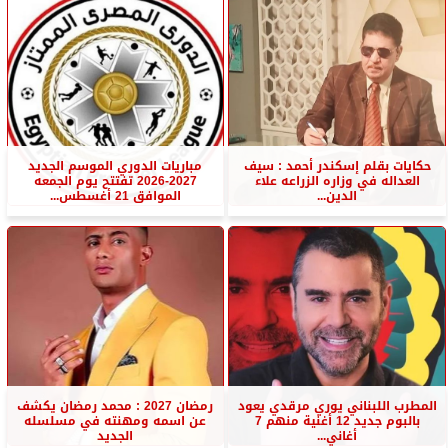
حكايات بقلم إسكندر أحمد : سيف
مباريات الدوري الموسم الجديد
العداله في وزاره الزراعه علاء
2027-2026 تفتتح يوم الجمعه
الدين...
الموافق 21 أغسطس...
المطرب اللبناني يوري مرقدي يعود
رمضان 2027 : محمد رمضان يكشف
بالبوم جديد 12 أغنية منهم 7
عن اسمه ومهنته في مسلسله
أغاني...
الجديد