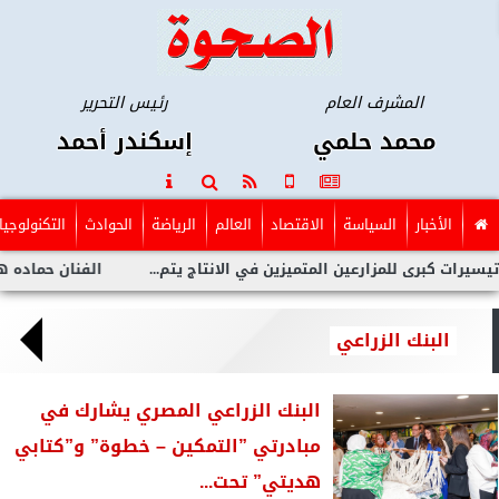
المشرف العام
رئيس التحرير
محمد حلمي
إسكندر أحمد
الأخبار
السياسة
الاقتصاد
العالم
الرياضة
الحوادث
التكنولوجيا
لمزارعين المتميزين في الانتاج يتم...
الفنان حماده هلال طرح أحد
البنك الزراعي
البنك الزراعي المصري يشارك في
مبادرتي ”التمكين – خطوة” و”كتابي
هديتي” تحت...