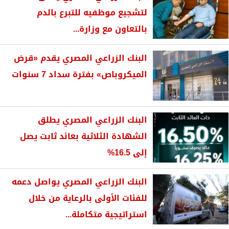
لتشجيع موظفيه للتبرع بالدم
بالتعاون مع وزارة...
البنك الزراعي المصري يقدم «قرض
الميكروباص» بفترة سداد 7 سنوات
البنك الزراعي المصري يطلق
الشهادة الثلاثية بعائد ثابت يصل
إلى 16.5%
البنك الزراعي المصري يواصل دعمه
للفئات الأولى بالرعاية من خلال
استراتيجية متكاملة...