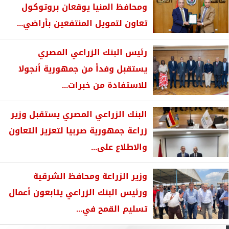
ومحافظ المنيا يوقعان بروتوكول
تعاون لتمويل المنتفعين بأراضي...
رئيس البنك الزراعي المصري
يستقبل وفداً من جمهورية أنجولا
للاستفادة من خبرات...
البنك الزراعي المصري يستقبل وزير
زراعة جمهورية صربيا لتعزيز التعاون
والاطلاع على...
وزير الزراعة ومحافظ الشرقية
ورئيس البنك الزراعي يتابعون أعمال
تسليم القمح في...