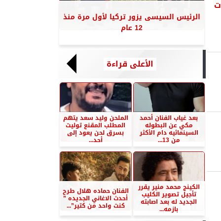
ت
الرئيس السيسى يزور تركيا لأول مرة منذ
12 عام
الأعلى قراءة
بعد غياب الفنان أحمد
الملحن وليد سعد يتهم
مكي عن البطوله
المطلب المقنع توليت
السينمائيه دام الأكثر
بسرق لحن يعود إلى
من 13...
أحد...
الكينج محمد منير يقرر
الفنان حماده هلال طرح
تأجيل تصوير الكليب
أحدث الاغاني الجديده ”
الجديد له بعد اصابته
كنت واحد من كتير”...
بازمه...