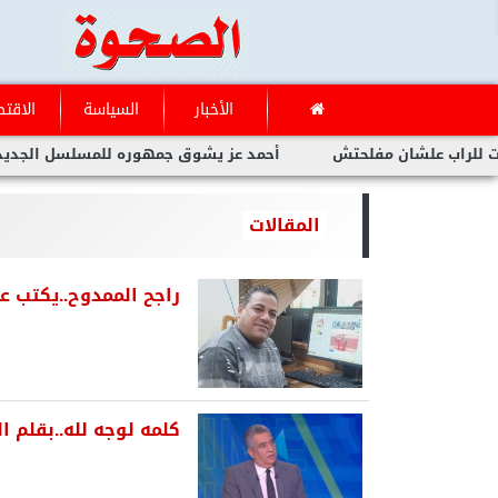
الأخبار
السياسة
الاقتص
شان مفلحتش
أحمد عز يشوق جمهوره للمسلسل الجديد الأمير انتظروا
المقالات
راجح الممدوح..يكتب 
كلمه لوجه لله..بقلم 