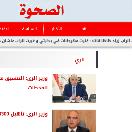
الأخبار
السياسة
الاقتص
اد ظاظا قائلا : غنيت مهرجانات في بدايتي و غيرت للراب علشان مفلحتش
الري
وزير الرى: التنسيق م
للمحطات
وزير الرى: ‫تأهيل 3300 كيلومتر ترع بقرى حياة كريمة