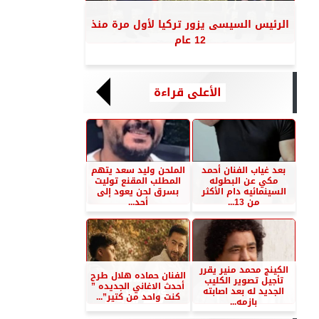
الرئيس السيسى يزور تركيا لأول مرة منذ
12 عام
الأعلى قراءة
بعد غياب الفنان أحمد
الملحن وليد سعد يتهم
مكي عن البطوله
المطلب المقنع توليت
السينمائيه دام الأكثر
بسرق لحن يعود إلى
من 13...
أحد...
الكينج محمد منير يقرر
الفنان حماده هلال طرح
تأجيل تصوير الكليب
أحدث الاغاني الجديده ”
الجديد له بعد اصابته
كنت واحد من كتير”...
بازمه...