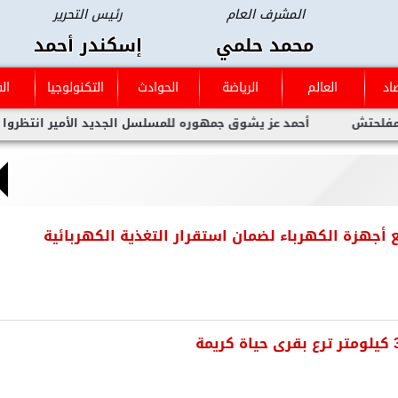
المشرف العام
رئيس التحرير
محمد حلمي
إسكندر أحمد
اد
العالم
الرياضة
الحوادث
التكنولوجيا
ال
أحمد عز يشوق جمهوره للمسلسل الجديد الأمير انتظروا العمل ال
ع أجهزة الكهرباء لضمان استقرار التغذية الكهربائية