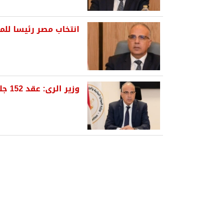
‫انتخاب مصر رئيسا للمكتب
وزير الرى: عقد 152 جلسة بأسبوع القاهرة للمياه بمشاركة 29 منظمة إقليمية...