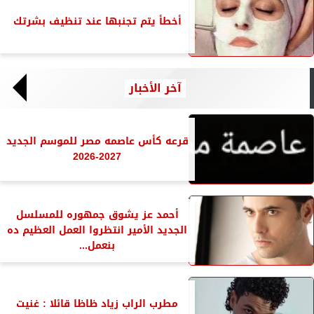
أخطأ يتم تجنبها عند تنظيف بشرتك
آخر الأخبار
قرعه كأس عاصمه مصر للموسم الجديد
2027-2026
أحمد عز يشوق جمهوره للمسلسل
الجديد الأمير انتظروا العمل العظيم ده
بنعمل...
مطرب الراب زياد ظاظا قائلا : غنيت