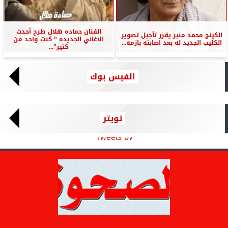
الفنان حماده هلال طرح أحدث
الكينج محمد منير يقرر تأجيل تصوير
الاغاني الجديده ” كنت واحد من
الكليب الجديد له بعد اصابته بازمه...
كتير”...
الفيس بوك
تويتر
Tweets by