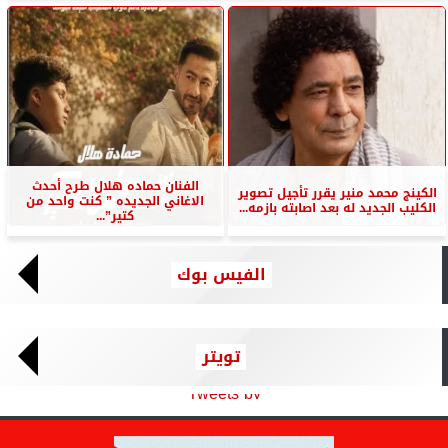
الفنان حماده هلال طرح أحدث
الكينج محمد منير يقرر تأجيل تصوير
الاغاني الجديده ” كنت واحد من
الكليب الجديد له بعد اصابته بازمه...
كتير”...
الفيس بوك
تويتر
Tweets by