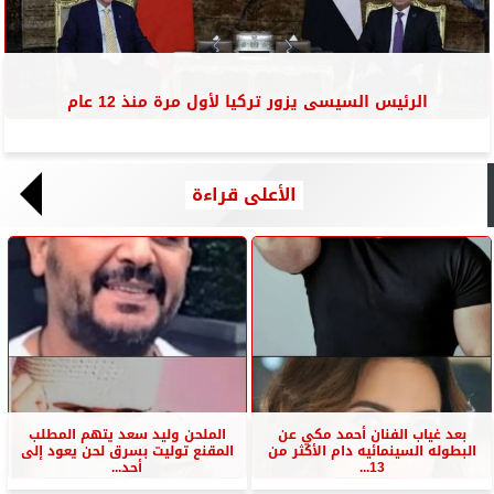
الرئيس السيسى يزور تركيا لأول مرة منذ 12 عام
الأعلى قراءة
بعد غياب الفنان أحمد مكي عن
الملحن وليد سعد يتهم المطلب
البطوله السينمائيه دام الأكثر من
المقنع توليت بسرق لحن يعود إلى
13...
أحد...