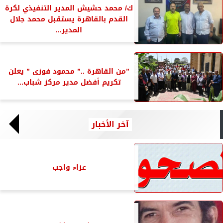
ك/ محمد حشيش المدير التنفيذي لكرة
القدم بالقاهرة يستقبل محمد جلال
المدير...
”من القاهرة ..” محمود فوزى ” يعلن
تكريم أفضل مدير مركز شباب...
آخر الأخبار
عزاء واجب