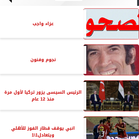
عزاء واجب
نجوم وفنون
الرئيس السيسى يزور تركيا لأول مرة
منذ 12 عام
انبي يوقف قطار الفوز للأهلي
ويتعادل1\1