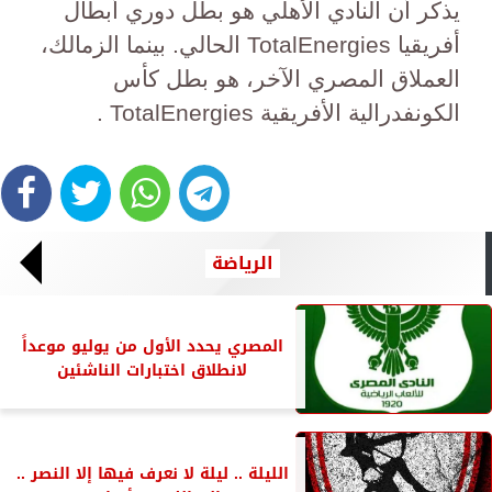
يذكر أن النادي الأهلي هو بطل دوري أبطال
أفريقيا TotalEnergies الحالي. بينما الزمالك،
العملاق المصري الآخر، هو بطل كأس
الكونفدرالية الأفريقية TotalEnergies .
الرياضة
المصري يحدد الأول من يوليو موعداً
لانطلاق اختبارات الناشئين
الليلة .. ليلة لا نعرف فيها إلا النصر ..