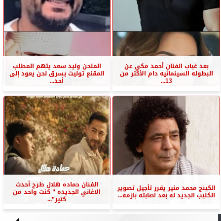
بعد غياب الفنان أحمد مكي عن
الملحن وليد سعد يتهم المطلب
البطوله السينمائيه دام الأكثر من
المقنع توليت بسرق لحن يعود إلى
13...
أحد...
الفنان حماده هلال طرح أحدث
الكينج محمد منير يقرر تأجيل تصوير
الاغاني الجديده ” كنت واحد من
الكليب الجديد له بعد اصابته بازمه...
كتير”...