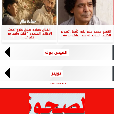
الفنان حماده هلال طرح أحدث
الكينج محمد منير يقرر تأجيل تصوير
الاغاني الجديده ” كنت واحد من
الكليب الجديد له بعد اصابته بازمه...
كتير”...
الفيس بوك
تويتر
Tweets by