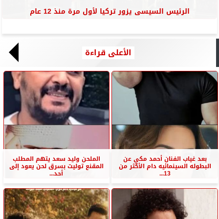
الرئيس السيسى يزور تركيا لأول مرة منذ 12 عام
الأعلى قراءة
بعد غياب الفنان أحمد مكي عن
الملحن وليد سعد يتهم المطلب
البطوله السينمائيه دام الأكثر من
المقنع توليت بسرق لحن يعود إلى
13...
أحد...