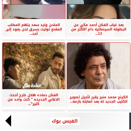
بعد غياب الفنان أحمد مكي عن
الملحن وليد سعد يتهم المطلب
البطوله السينمائيه دام الأكثر من
المقنع توليت بسرق لحن يعود إلى
13...
أحد...
الفنان حماده هلال طرح أحدث
الكينج محمد منير يقرر تأجيل تصوير
الاغاني الجديده ” كنت واحد من
الكليب الجديد له بعد اصابته بازمه...
كتير”...
الفيس بوك