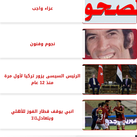
عزاء واجب
نجوم وفنون
الرئيس السيسى يزور تركيا لأول مرة
منذ 12 عام
انبي يوقف قطار الفوز للأهلي
ويتعادل1\1