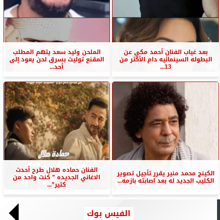
بعد غياب الفنان أحمد مكي عن
الملحن وليد سعد يتهم المطلب
البطوله السينمائيه دام الأكثر من
المقنع توليت بسرق لحن يعود إلى
13...
أحد...
الفنان حماده هلال طرح أحدث
الكينج محمد منير يقرر تأجيل تصوير
الاغاني الجديده ” كنت واحد من
الكليب الجديد له بعد اصابته بازمه...
كتير”...
الفيس بوك