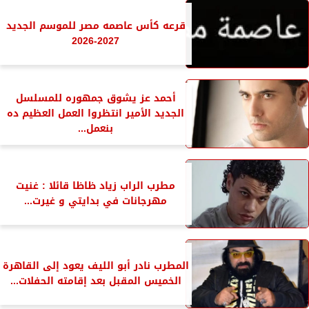
قرعه كأس عاصمه مصر للموسم الجديد
2027-2026
أحمد عز يشوق جمهوره للمسلسل
الجديد الأمير انتظروا العمل العظيم ده
بنعمل...
مطرب الراب زياد ظاظا قائلا : غنيت
مهرجانات في بدايتي و غيرت...
المطرب نادر أبو الليف يعود إلى القاهرة
الخميس المقبل بعد إقامته الحفلات...