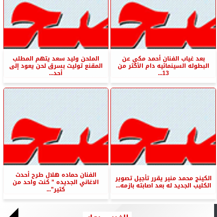
بعد غياب الفنان أحمد مكي عن
الملحن وليد سعد يتهم المطلب
البطوله السينمائيه دام الأكثر من
المقنع توليت بسرق لحن يعود إلى
13...
أحد...
الفنان حماده هلال طرح أحدث
الكينج محمد منير يقرر تأجيل تصوير
الاغاني الجديده ” كنت واحد من
الكليب الجديد له بعد اصابته بازمه...
كتير”...