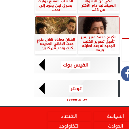
مكي عن البطوله
المطلب المقنع توليت
السينمائيه دام الأكثر
بسرق لحن يعود إلى
من 13...
أحد...
الكينج محمد منير يقرر
الفنان حماده هلال طرح
تأجيل تصوير الكليب
أحدث الاغاني الجديده ”
الجديد له بعد اصابته
كنت واحد من كتير”...
بازمه...
الفيس بوك
تويتر
Tweets by
السياسة
الاقتصاد
الحوادث
التكنولوجيا