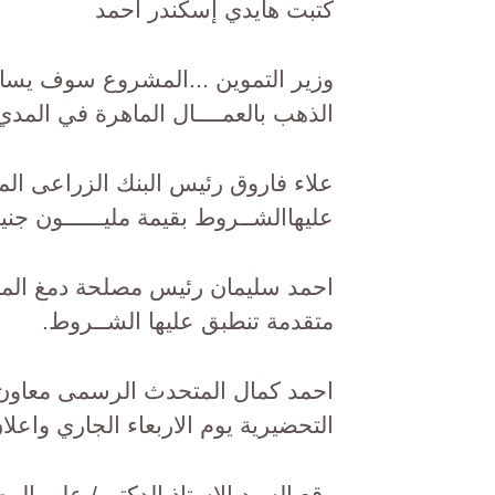
كتبت هايدي إسكندر أحمد
وزير التموين ...المشروع سوف يسا
الذهب بالعمــــال الماهرة في المدي
علاء فاروق رئيس البنك الزراعى ا
عليهاالشــروط بقيمة مليــــــون جنيــــ
احمد سليمان رئيس مصلحة دمغ المص
متقدمة تنطبق عليها الشــروط.
احمد كمال المتحدث الرسمى معاون ال
التحضيرية يوم الاربعاء الجاري واع
وقع السيد الاستاذ الدكتور/ على المص