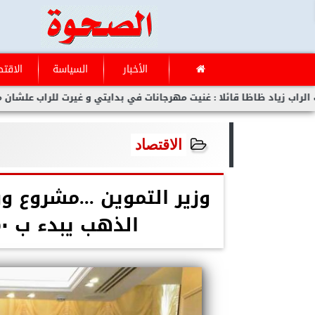
الأخبار
السياسة
الاقتص
د ظاظا قائلا : غنيت مهرجانات في بدايتي و غيرت للراب علشان مفلحتش
الاقتصاد
وزير التموين ...مشروع
الذهب يبدء ب ٥٠ ورشة مبدئيا كمرحلة أولي