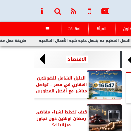
فنون
المرأة
المقالات

يم ده بنعمل حاجه شبه الأعمال العالميه
طريقة عمل مخلل الجزر مث
الاقتصاد
الدليل الشامل للهوتلاين
العقاري في مصر – تواصل
مباشر مع أفضل المطورين
كيف تخطط لشراء مقاضي
رمضان اونلاين دون تجاوز
ميزانيتك؟