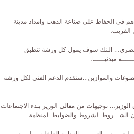
هم فى الحفاظ على صناعة الذهب وامداد مدينة
 القريب.
لمصرى... البنك سوف يمول كل ورشة تنطبق
ـــة مبدئيــــــا.
وغات والموازين...سنقدم الدعم الفنى لكل ورشة
وزير... توجيهات من معالى الوزير ببدء الاجتماعات
لان الشـــروط الشروط والضوابط المنظمة.
يلحى وزير التموين والتجارة الداخلية، والسيد