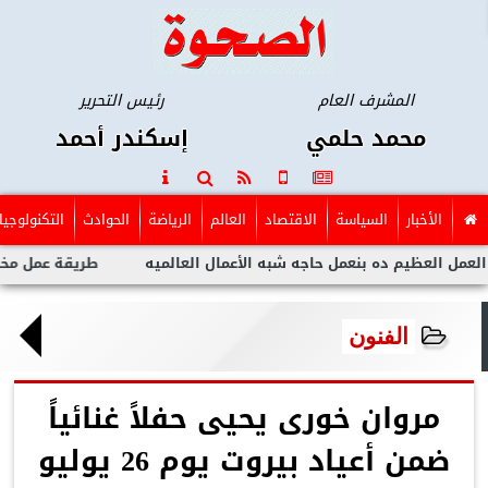
المشرف العام
رئيس التحرير
محمد حلمي
إسكندر أحمد
الأخبار
السياسة
الاقتصاد
العالم
الرياضة
الحوادث
التكنولوجيا
عظيم ده بنعمل حاجه شبه الأعمال العالميه
طريقة عمل مخلل الجزر
الفنون
مروان خورى يحيى حفلاً غنائياً
ضمن أعياد بيروت يوم 26 يوليو