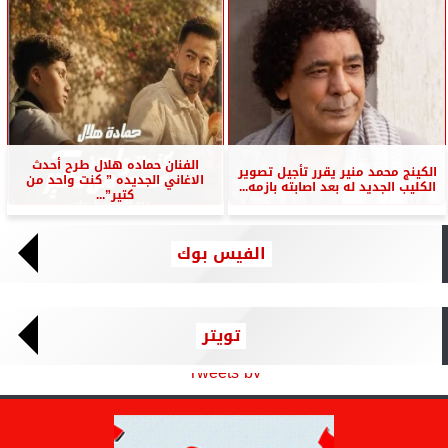
الفنان حماده هلال طرح أحدث
الكينج محمد منير يقرر تأجيل تصوير
الاغاني الجديده ” كنت واحد من
الكليب الجديد له بعد اصابته بازمه...
كتير”...
الفيس بوك
تويتر
Tweets by