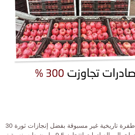
حققت الصادرات الزراعية المصرية طفرة تاريخية غير مسبوقة بفضل إنجازات ثورة 30
يونيو على مدار 12 عاماً، حيث قفزت إجمالي الصادرات لتتجاوز 9.5 مليون طن بنسبة نمو