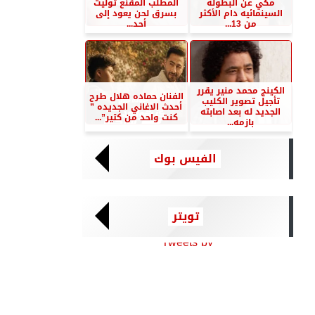
مكي عن البطوله
المطلب المقنع توليت
السينمائيه دام الأكثر
بسرق لحن يعود إلى
من 13...
أحد...
الكينج محمد منير يقرر
الفنان حماده هلال طرح
تأجيل تصوير الكليب
أحدث الاغاني الجديده ”
الجديد له بعد اصابته
كنت واحد من كتير”...
بازمه...
الفيس بوك
تويتر
Tweets by