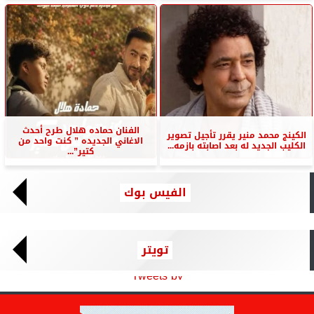
الفنان حماده هلال طرح أحدث
الكينج محمد منير يقرر تأجيل تصوير
الاغاني الجديده ” كنت واحد من
الكليب الجديد له بعد اصابته بازمه...
كتير”...
الفيس بوك
تويتر
Tweets by