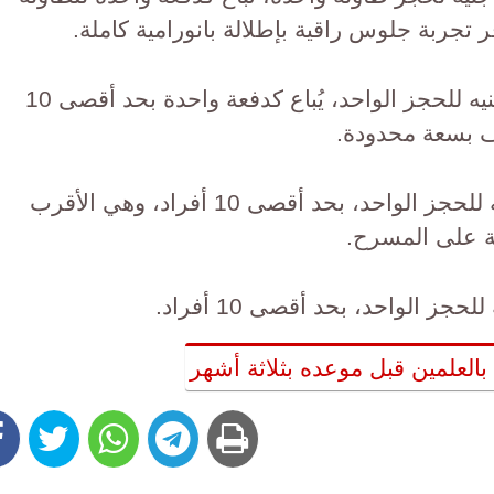
تذكرة VIP وقوف: القيمة 25 ألف جنيه للحجز الواحد، يُباع كدفعة واحدة بحد أقصى 10
 بسعة محدودة.
منطقة Fan Pit: القيمة 15 ألف جنيه للحجز الواحد، بحد أقصى 10 أفراد، وهي الأقرب
ة على المسرح.
العلمين قبل موعده بثلاثة أشهر