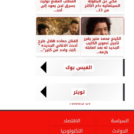
مكي عن البطوله
المطلب المقنع توليت
السينمائيه دام الأكثر
بسرق لحن يعود إلى
من 13...
أحد...
الكينج محمد منير يقرر
الفنان حماده هلال طرح
تأجيل تصوير الكليب
أحدث الاغاني الجديده ”
الجديد له بعد اصابته
كنت واحد من كتير”...
بازمه...
الفيس بوك
تويتر
Tweets by
السياسة
الاقتصاد
الحوادث
التكنولوجيا