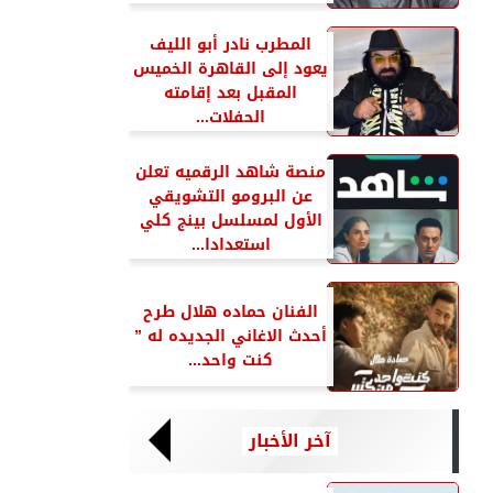
المطرب نادر أبو الليف
يعود إلى القاهرة الخميس
المقبل بعد إقامته
الحفلات...
منصة شاهد الرقميه تعلن
عن البرومو التشويقي
الأول لمسلسل بينج كلي
استعدادا...
الفنان حماده هلال طرح
أحدث الاغاني الجديده له ”
كنت واحد...
آخر الأخبار