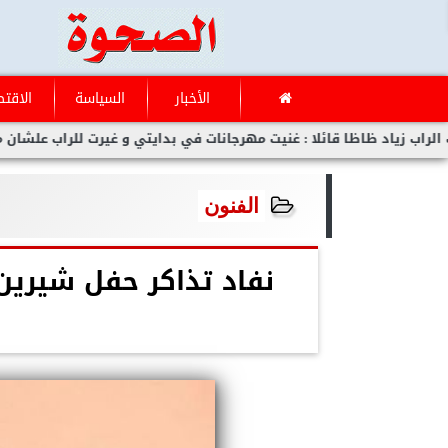
الأخبار
السياسة
الاقتص
د ظاظا قائلا : غنيت مهرجانات في بدايتي و غيرت للراب علشان مفلحتش
الفنون
نفاد تذاكر حفل شيرين
ب