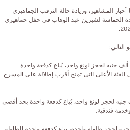
بار المشاهير، وزيادة حالة الترقب الجماهيري
دة الحماسة لشيرين عبد الوهاب في حفل جماهيري
نطقة Royal Lounge: القيمة 250 ألف جنيه لحجز لونغ واحد، يُباع كدفعة واحدة
صى 10 أفراد، وهى الفئة الأعلى التى تمنح أقرب إطلالة على المسرح
VIP Lounge: القيمة 70 ألف جنيه لحجز لونغ واحد، يُباع كدفعة واحدة بحد أقصى
High Tab: القيمة 60 ألف جنيه لحجز طاولة واحدة، تباع كدفعة واحدة للطاولة