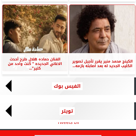
الفنان حماده هلال طرح أحدث
الكينج محمد منير يقرر تأجيل تصوير
الاغاني الجديده ” كنت واحد من
الكليب الجديد له بعد اصابته بازمه...
كتير”...
الفيس بوك
تويتر
Tweets by