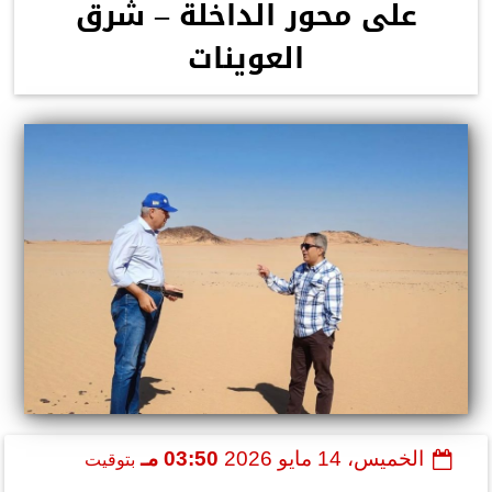
على محور الداخلة – شرق
العوينات
الخميس، 14 مايو 2026
03:50 مـ
بتوقيت