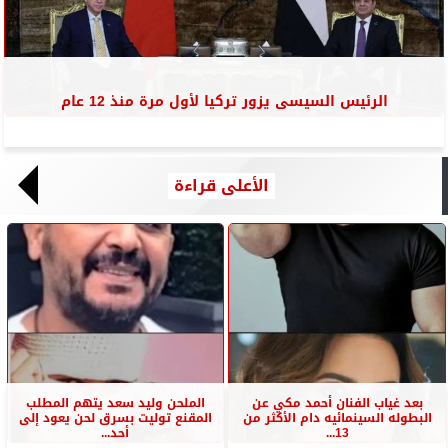
الرئيس السيسى يزور تركيا لأول مرة منذ 12 عام
الأعلى قراءة
بعد غياب الفنان أحمد مكي عن
الملحن وليد سعد يتهم المطلب
البطوله السينمائيه دام الأكثر من
المقنع توليت بسرق لحن يعود إلى
13...
أحد...