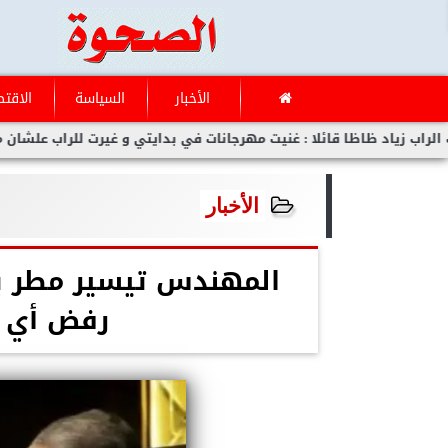
الأخبار
السياسة
الاقتص
د ظاظا قائلا : غنيت مهرجانات في بدايتي و غيرت للراب علشان مفلحتش
الأخبار
المهندس تيسير مطر يع
رفض أي ت