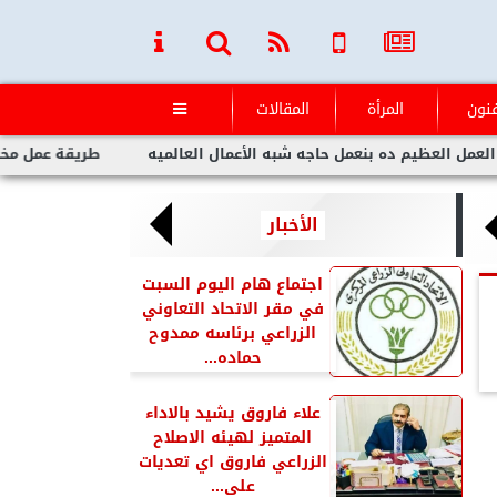
فنون
المرأة
المقالات

يم ده بنعمل حاجه شبه الأعمال العالميه
طريقة عمل مخلل الجزر م
الأخبار
اجتماع هام اليوم السبت
في مقر الاتحاد التعاوني
الزراعي برئاسه ممدوح
حماده...
علاء فاروق يشيد بالاداء
المتميز لهيئه الاصلاح
الزراعي فاروق اي تعديات
على...