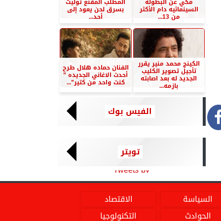
مكي عن البطوله
المطلب المقنع توليت
السينمائيه دام الأكثر
بسرق لحن يعود إلى
من 13...
أحد...
الكينج محمد منير يقرر
الفنان حماده هلال طرح
تأجيل تصوير الكليب
أحدث الاغاني الجديده ”
الجديد له بعد اصابته
كنت واحد من كتير”...
بازمه...
الفيس بوك
تويتر
Tweets by
السياسة
الاقتصاد
الحوادث
التكنولوجيا