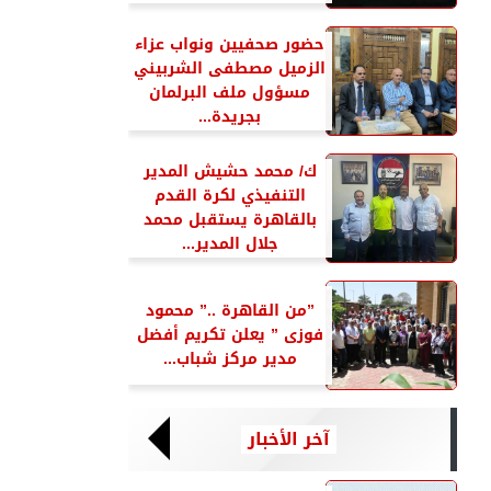
حضور صحفيين ونواب عزاء
الزميل مصطفى الشربيني
مسؤول ملف البرلمان
بجريدة...
ك/ محمد حشيش المدير
التنفيذي لكرة القدم
بالقاهرة يستقبل محمد
جلال المدير...
”من القاهرة ..” محمود
فوزى ” يعلن تكريم أفضل
مدير مركز شباب...
آخر الأخبار