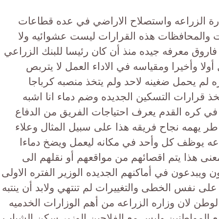
ارة الزراعه واستصلاح الاراضي في عده قطاعات
 والمحافظات هذه القرارات ليست عشوائيه ولا
 فاروق معرفه جيده منذ أن كان رئيسا للبنك الزراعي
ا وأخيرا ومقياسه في الاداء العمل لا يتربص
 لم يحمل ضغينه لاحد ولم يتخذ منصبه كرباجا
ذ قرارات التسكين الجديده وضم دماء انا اشبه
 في كره القدم يعرف احتياجات الفريق من الدفاع
 يهمه نجاح فريقه هذا على سبيل المثال وعلاء
ه يوظف كل وأحد في مكانه ليعمل ويضخ دماءا
نى هذا يتم اقصائهم من مواقعهم أو نقلهم الى
ن ويبدعون في أماكنهم الجديده الوزير الفتره الاولى
 على نفس الخطى والتغييرات لم تنتهي ولابد أن ينتبه
وطن لان وزاره الزراعه من أهم الوزارات الخدميه
ع المواطنين وليس مع الفلاحين الوزير سكن الشباب