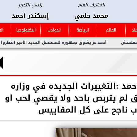
المشرف العام
رئيس التحرير
محمد حلمي
إسكندر أحمد
اد
العالم
الرياضة
الحوادث
التكنولوجيا
ال
أحمد عز يشوق جمهوره للمسلسل الجديد الأمير انتظروا العمل العظيم
مد :التغييرات الجديده في وزاره
روق لم يتربص باحد ولا يقصي لحب او
رب ناجح على كل المقاييس