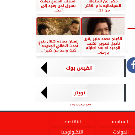
مكي عن البطوله
المطلب المقنع توليت
السينمائيه دام الأكثر
بسرق لحن يعود إلى
من 13...
أحد...
الكينج محمد منير يقرر
الفنان حماده هلال طرح
تأجيل تصوير الكليب
أحدث الاغاني الجديده ”
الجديد له بعد اصابته
كنت واحد من كتير”...
بازمه...
الفيس بوك
تويتر
Tweets by
السياسة
الاقتصاد
الحوادث
التكنولوجيا