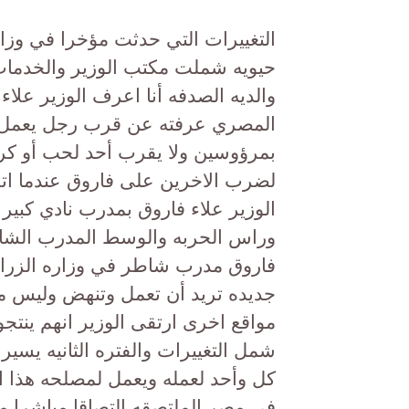
التغييرات التي حدثت مؤخرا في وز
حيويه شملت مكتب الوزير والخدمات
والديه الصدفه أنا اعرف الوزير علاء
المصري عرفته عن قرب رجل يعمل أول
بمرؤوسين ولا يقرب أحد لحب أو كره
لضرب الاخرين على فاروق عندما اتخ
الوزير علاء فاروق بمدرب نادي كبير
وراس الحربه والوسط المدرب الشاطر
فاروق مدرب شاطر في وزاره الزراع
جديده تريد أن تعمل وتنهض وليس مع
مواقع اخرى ارتقى الوزير انهم ينتجو
شمل التغييرات والفتره الثانيه يسير
كل وأحد لعمله ويعمل لمصلحه هذا ال
في مصر الملتصقه التصاقا مباشرا م