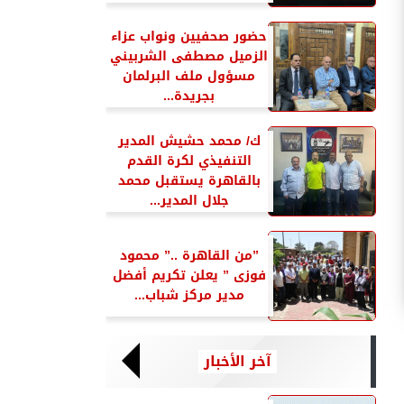
حضور صحفيين ونواب عزاء
الزميل مصطفى الشربيني
مسؤول ملف البرلمان
بجريدة...
ك/ محمد حشيش المدير
التنفيذي لكرة القدم
بالقاهرة يستقبل محمد
جلال المدير...
”من القاهرة ..” محمود
فوزى ” يعلن تكريم أفضل
مدير مركز شباب...
آخر الأخبار