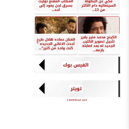
مكي عن البطوله
المطلب المقنع توليت
السينمائيه دام الأكثر
بسرق لحن يعود إلى
من 13...
أحد...
الكينج محمد منير يقرر
الفنان حماده هلال طرح
تأجيل تصوير الكليب
أحدث الاغاني الجديده ”
الجديد له بعد اصابته
كنت واحد من كتير”...
بازمه...
الفيس بوك
تويتر
Tweets by