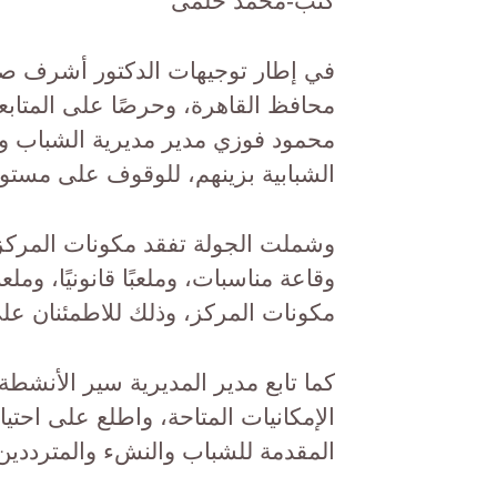
كتب-محمد حلمى
في إطار توجيهات الدكتور أشرف صبح
محافظ القاهرة، وحرصًا على المتابعة 
محمود فوزي مدير مديرية الشباب وال
الشبابية بزينهم، للوقوف على مستوى
وشملت الجولة تفقد مكونات المركز
وقاعة مناسبات، وملعبًا قانونيًا، و
مكونات المركز، وذلك للاطمئنان على 
كما تابع مدير المديرية سير الأنشطة
الإمكانيات المتاحة، واطلع على احت
المقدمة للشباب والنشء والمترددين