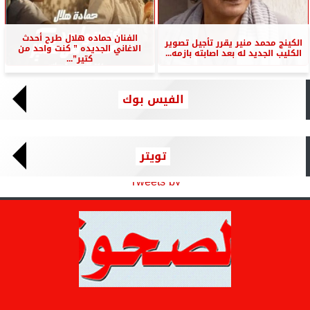
الفنان حماده هلال طرح أحدث
الكينج محمد منير يقرر تأجيل تصوير
الاغاني الجديده ” كنت واحد من
الكليب الجديد له بعد اصابته بازمه...
كتير”...
الفيس بوك
تويتر
Tweets by