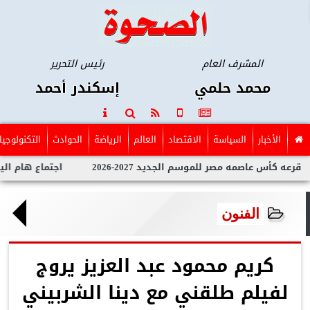
المشرف العام
رئيس التحرير
محمد حلمي
إسكندر أحمد
الأخبار
السياسة
الاقتصاد
العالم
الرياضة
الحوادث
التكنولوجيا
أس عاصمه مصر للموسم الجديد 2027-2026
اجتماع هام اليوم السبت
الفنون
كريم محمود عبد العزيز يروج
لفيلم طلقني مع دينا الشربيني