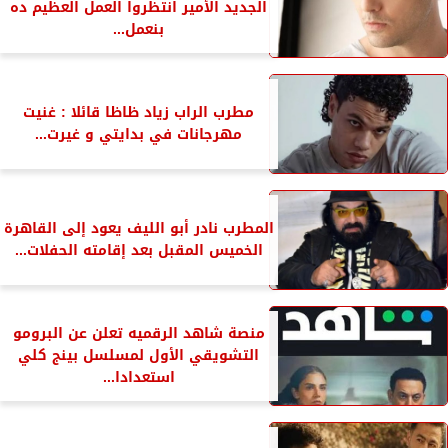
الجديد الأمير انتظروا العمل العظيم ده
بنعمل...
مطرب الراب زياد ظاظا قائلا : غنيت
مهرجانات في بدايتي و غيرت...
المطرب نادر أبو الليف يعود إلى القاهرة
الخميس المقبل بعد إقامته الحفلات...
منصة شاهد الرقميه تعلن عن البرومو
التشويقي الأول لمسلسل بينج كلي
استعدادا...