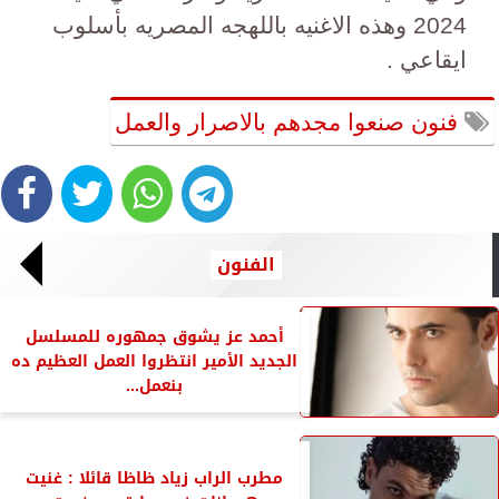
2024 وهذه الاغنيه باللهجه المصريه بأسلوب
ايقاعي .
فنون صنعوا مجدهم بالاصرار والعمل
الفنون
أحمد عز يشوق جمهوره للمسلسل
الجديد الأمير انتظروا العمل العظيم ده
بنعمل...
مطرب الراب زياد ظاظا قائلا : غنيت