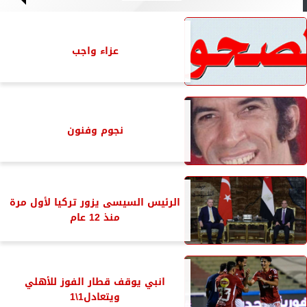
عزاء واجب
نجوم وفنون
الرئيس السيسى يزور تركيا لأول مرة
منذ 12 عام
انبي يوقف قطار الفوز للأهلي
ويتعادل1\1