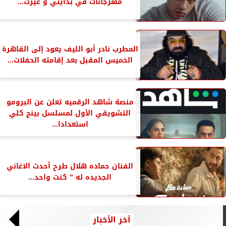
مهرجانات في بدايتي و غيرت...
المطرب نادر أبو الليف يعود إلى القاهرة
الخميس المقبل بعد إقامته الحفلات...
منصة شاهد الرقميه تعلن عن البرومو
التشويقي الأول لمسلسل بينج كلي
استعدادا...
الفنان حماده هلال طرح أحدث الاغاني
الجديده له ” كنت واحد...
آخر الأخبار