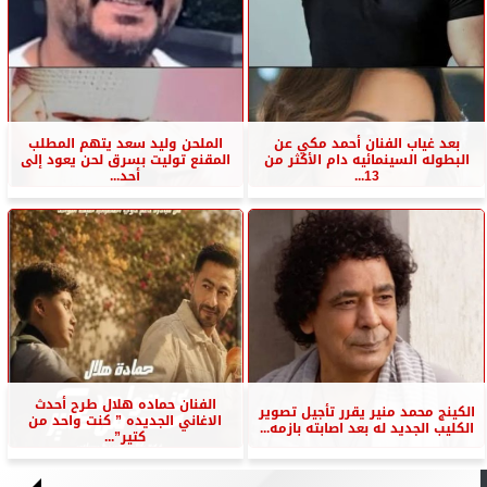
بعد غياب الفنان أحمد مكي عن
الملحن وليد سعد يتهم المطلب
البطوله السينمائيه دام الأكثر من
المقنع توليت بسرق لحن يعود إلى
13...
أحد...
الفنان حماده هلال طرح أحدث
الكينج محمد منير يقرر تأجيل تصوير
الاغاني الجديده ” كنت واحد من
الكليب الجديد له بعد اصابته بازمه...
كتير”...