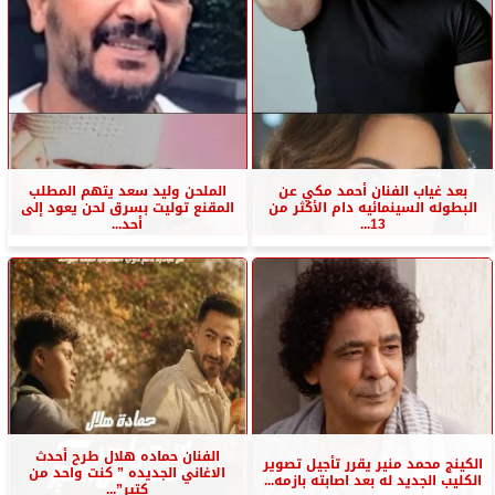
بعد غياب الفنان أحمد مكي عن
الملحن وليد سعد يتهم المطلب
البطوله السينمائيه دام الأكثر من
المقنع توليت بسرق لحن يعود إلى
13...
أحد...
الفنان حماده هلال طرح أحدث
الكينج محمد منير يقرر تأجيل تصوير
الاغاني الجديده ” كنت واحد من
الكليب الجديد له بعد اصابته بازمه...
كتير”...