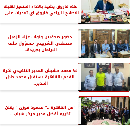
علاء فاروق يشيد بالاداء المتميز لهيئه
الاصلاح الزراعي فاروق اي تعديات على...
حضور صحفيين ونواب عزاء الزميل
مصطفى الشربيني مسؤول ملف
البرلمان بجريدة...
ك/ محمد حشيش المدير التنفيذي لكرة
القدم بالقاهرة يستقبل محمد جلال
المدير...
”من القاهرة ..” محمود فوزى ” يعلن
تكريم أفضل مدير مركز شباب...