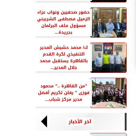
حضور صحفيين ونواب عزاء
الزميل مصطفى الشربيني
مسؤول ملف البرلمان
بجريدة...
ك/ محمد حشيش المدير
التنفيذي لكرة القدم
بالقاهرة يستقبل محمد
جلال المدير...
”من القاهرة ..” محمود
فوزى ” يعلن تكريم أفضل
مدير مركز شباب...
آخر الأخبار