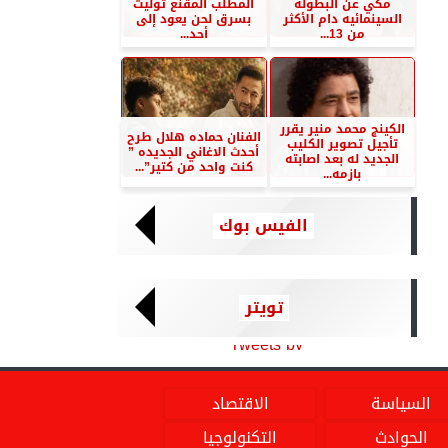
مكي عن البطوله
المطلب المقنع توليت
السينمائيه دام الأكثر
بسرق لحن يعود إلى
من 13...
أحد...
الكينج محمد منير يقرر
الفنان حماده هلال طرح
تأجيل تصوير الكليب
أحدث الاغاني الجديده ”
الجديد له بعد اصابته
كنت واحد من كتير”...
بازمه...
الفيس بوك
تويتر
Tweets by
السياسة
الاقتصاد
الحوادث
التكنولوجيا