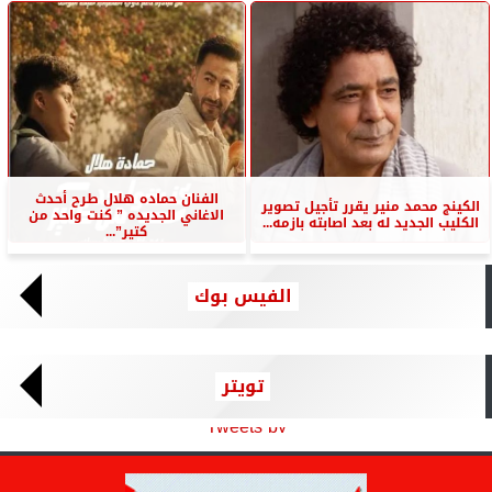
الفنان حماده هلال طرح أحدث
الكينج محمد منير يقرر تأجيل تصوير
الاغاني الجديده ” كنت واحد من
الكليب الجديد له بعد اصابته بازمه...
كتير”...
الفيس بوك
تويتر
Tweets by