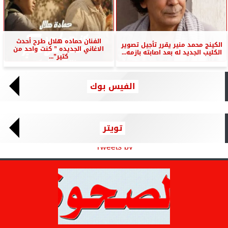
الفنان حماده هلال طرح أحدث
الكينج محمد منير يقرر تأجيل تصوير
الاغاني الجديده ” كنت واحد من
الكليب الجديد له بعد اصابته بازمه...
كتير”...
الفيس بوك
تويتر
Tweets by