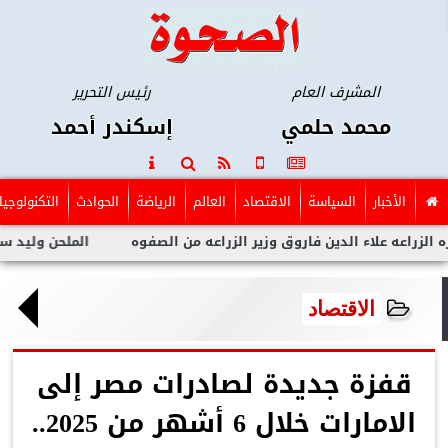
المشرف العام
رئيس التحرير
محمد حلمي
إسكندر أحمد
الأخبار
السياسة
الاقتصاد
العالم
الرياضة
الحوادث
التكنولوجيا
 علاء الدين فاروق وزير الزراعه من الصفوه
الملحن وليد سعد يتهم 
الاقتصاد
قفزة جديدة لصادرات مصر إلى
الامارات خلال 6 أشهر من 2025..