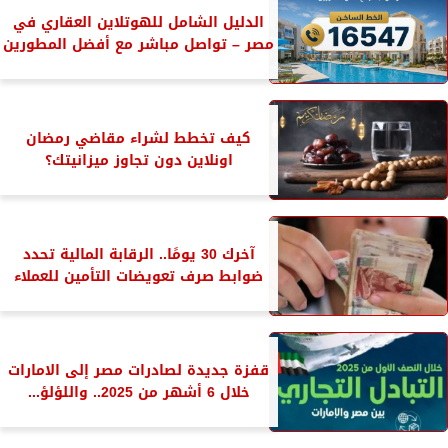
الدليل الشامل للهوتلاين العقاري في
مصر – تواصل مباشر مع أفضل المطورين
كيف تخطط لشراء مقاضي رمضان
اونلاين دون تجاوز ميزانيتك؟
آخرك 30 يومًا.. الرقابة المالية تحدد
ضوابط صرف تعويضات التأمين للعملاء
قفزة جديدة لصادرات مصر إلى الامارات
خلال 6 أشهر من 2025.. واللؤلؤ...