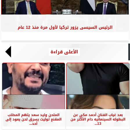
الرئيس السيسى يزور تركيا لأول مرة منذ 12 عام
الأعلى قراءة
بعد غياب الفنان أحمد مكي عن
الملحن وليد سعد يتهم المطلب
البطوله السينمائيه دام الأكثر من
المقنع توليت بسرق لحن يعود إلى
13...
أحد...