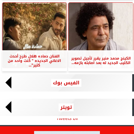
الفنان حماده هلال طرح أحدث
الكينج محمد منير يقرر تأجيل تصوير
الاغاني الجديده ” كنت واحد من
الكليب الجديد له بعد اصابته بازمه...
كتير”...
الفيس بوك
تويتر
Tweets by