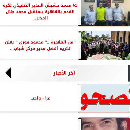
ك/ محمد حشيش المدير التنفيذي لكرة
القدم بالقاهرة يستقبل محمد جلال
المدير...
”من القاهرة ..” محمود فوزى ” يعلن
تكريم أفضل مدير مركز شباب...
آخر الأخبار
عزاء واجب