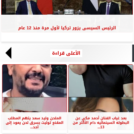
الرئيس السيسى يزور تركيا لأول مرة منذ 12 عام
الأعلى قراءة
بعد غياب الفنان أحمد مكي عن
الملحن وليد سعد يتهم المطلب
البطوله السينمائيه دام الأكثر من
المقنع توليت بسرق لحن يعود إلى
13...
أحد...