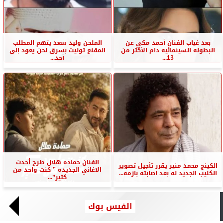
بعد غياب الفنان أحمد مكي عن
الملحن وليد سعد يتهم المطلب
البطوله السينمائيه دام الأكثر من
المقنع توليت بسرق لحن يعود إلى
13...
أحد...
الفنان حماده هلال طرح أحدث
الكينج محمد منير يقرر تأجيل تصوير
الاغاني الجديده ” كنت واحد من
الكليب الجديد له بعد اصابته بازمه...
كتير”...
الفيس بوك