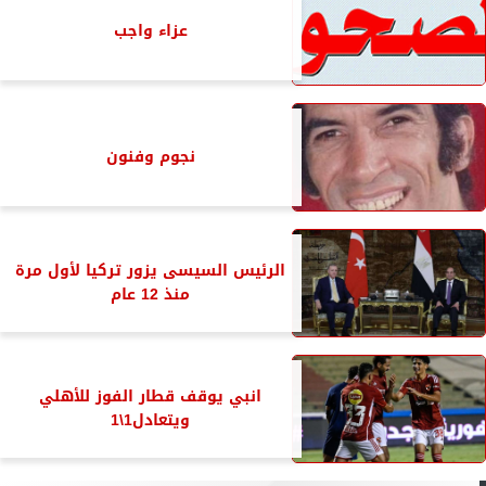
عزاء واجب
نجوم وفنون
الرئيس السيسى يزور تركيا لأول مرة
منذ 12 عام
انبي يوقف قطار الفوز للأهلي
ويتعادل1\1