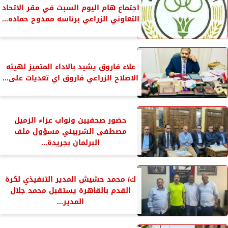
اجتماع هام اليوم السبت في مقر الاتحاد
التعاوني الزراعي برئاسه ممدوح حماده...
علاء فاروق يشيد بالاداء المتميز لهيئه
الاصلاح الزراعي فاروق اي تعديات على...
حضور صحفيين ونواب عزاء الزميل
مصطفى الشربيني مسؤول ملف
البرلمان بجريدة...
ك/ محمد حشيش المدير التنفيذي لكرة
القدم بالقاهرة يستقبل محمد جلال
المدير...