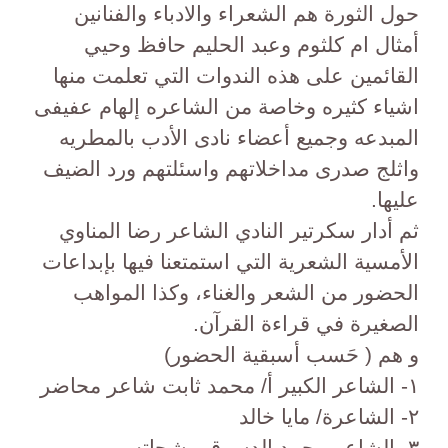
حول الثورة هم الشعراء والادباء والفنانين
أمثال ام كلثوم وعبد الحليم حافظ وحيي
القائمين على هذه الندوات التي تعلمت منها
اشياء كثيره وخاصة من الشاعره إلهام عفيفى
المبدعه وجميع أعضاء نادى الأدب بالمطريه
واثلج صدرى مداخلاتهم واسئلتهم ورد الضيف
عليها.
ثم أدار سكرتير النادي الشاعر رضا المناوي
الأمسية الشعرية التي استمتعنا فيها بإبداعات
الحضور من الشعر والغناء، وكذا المواهب
الصغيرة في قراءة القرآن.
و هم ( حَسب أسبقية الحضور)
١- الشاعر الكبير أ/ محمد ثابت شاعر محاضر
٢- الشاعرة/ مايا خالد
٣- الشاعر محمد الدسوقى شحاته