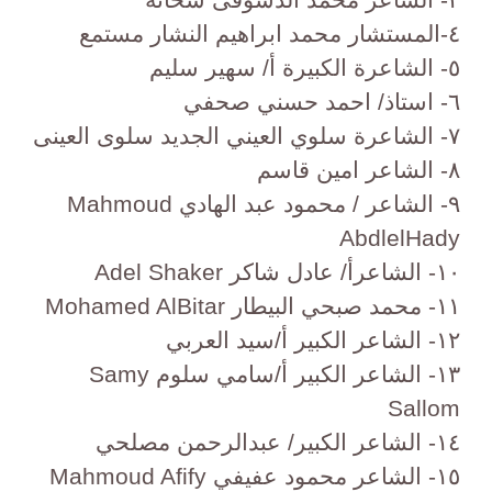
٤-المستشار محمد ابراهيم النشار مستمع
٥- الشاعرة الكبيرة أ/ سهير سليم
٦- استاذ/ احمد حسني صحفي
٧- الشاعرة سلوي العيني الجديد سلوى العينى
٨- الشاعر امين قاسم
٩- الشاعر / محمود عبد الهادي Mahmoud
AbdlelHady
١٠- الشاعرأ/ عادل شاكر Adel Shaker
١١- محمد صبحي البيطار Mohamed AlBitar
١٢- الشاعر الكبير أ/سيد العربي
١٣- الشاعر الكبير أ/سامي سلوم Samy
Sallom
١٤- الشاعر الكبير/ عبدالرحمن مصلحي
١٥- الشاعر محمود عفيفي Mahmoud Afify