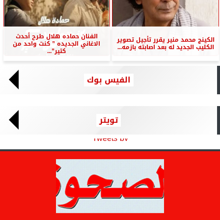
الفنان حماده هلال طرح أحدث
الكينج محمد منير يقرر تأجيل تصوير
الاغاني الجديده ” كنت واحد من
الكليب الجديد له بعد اصابته بازمه...
كتير”...
الفيس بوك
تويتر
Tweets by