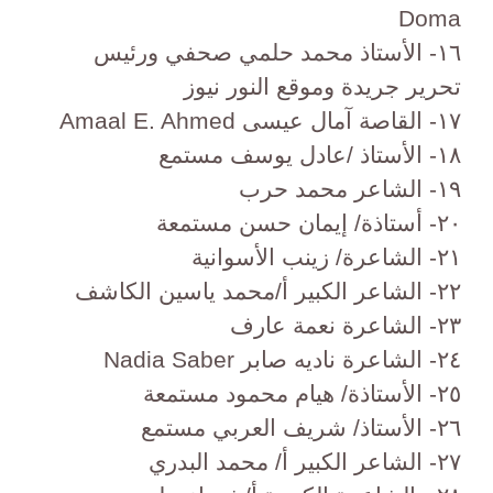
Doma
١٦- الأستاذ محمد حلمي صحفي ورئيس
تحرير جريدة وموقع النور نيوز
١٧- القاصة آمال عيسى Amaal E. Ahmed
١٨- الأستاذ /عادل يوسف مستمع
١٩- الشاعر محمد حرب
٢٠- أستاذة/ إيمان حسن مستمعة
٢١- الشاعرة/ زينب الأسوانية
٢٢- الشاعر الكبير أ/محمد ياسين الكاشف
٢٣- الشاعرة نعمة عارف
٢٤- الشاعرة ناديه صابر Nadia Saber
٢٥- الأستاذة/ هيام محمود مستمعة
٢٦- الأستاذ/ شريف العربي مستمع
٢٧- الشاعر الكبير أ/ محمد البدري