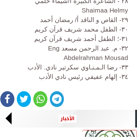
٢٨ - الشاعرة الكبيرة أ/شيماء حلمي
Shaimaa Helmy
٢٩- القاص و الناقد أ/ رمضان أحمد
٣٠- الطفل محمد شريف قرآن كريم
٣١-؛ الطفل أحمد شريف قرآن كريم
٣٢- م. عبد الرحمن مسعد Eng
Abdelrahman Mousad
٣٣- رضا الـمـنـاوي سكرتير نادي. الأدب
٣٤- إلهام عفيفي رئيس نادي الأدب
الأخبار