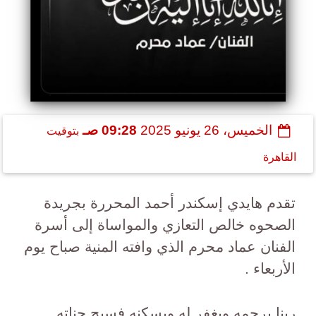
الخميس، 26 يونيو 2025
09:28 صـ
بتوقيت
القاهرة
تقدم هايدي إسكندر أحمد المحررة بجريدة
الصحوه خالص التعازي والمواساة إلى أسرة
الفنان عماد محرم الذي وافته المنية صباح يوم
الأربعاء .
ربنا يرحمه ويغفر له ويسكنه فسيح جناته .