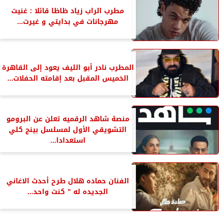
مطرب الراب زياد ظاظا قائلا : غنيت
مهرجانات في بدايتي و غيرت...
المطرب نادر أبو الليف يعود إلى القاهرة
الخميس المقبل بعد إقامته الحفلات...
منصة شاهد الرقميه تعلن عن البرومو
التشويقي الأول لمسلسل بينج كلي
استعدادا...
الفنان حماده هلال طرح أحدث الاغاني
الجديده له ” كنت واحد...