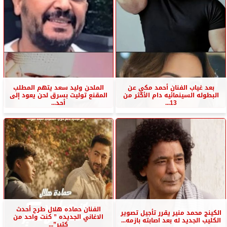
بعد غياب الفنان أحمد مكي عن
الملحن وليد سعد يتهم المطلب
البطوله السينمائيه دام الأكثر من
المقنع توليت بسرق لحن يعود إلى
13...
أحد...
الفنان حماده هلال طرح أحدث
الكينج محمد منير يقرر تأجيل تصوير
الاغاني الجديده ” كنت واحد من
الكليب الجديد له بعد اصابته بازمه...
كتير”...