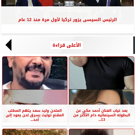
الرئيس السيسى يزور تركيا لأول مرة منذ 12 عام
الأعلى قراءة
بعد غياب الفنان أحمد مكي عن
الملحن وليد سعد يتهم المطلب
البطوله السينمائيه دام الأكثر من
المقنع توليت بسرق لحن يعود إلى
13...
أحد...