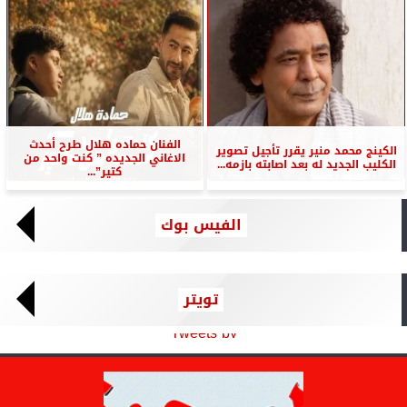
الفنان حماده هلال طرح أحدث
الكينج محمد منير يقرر تأجيل تصوير
الاغاني الجديده ” كنت واحد من
الكليب الجديد له بعد اصابته بازمه...
كتير”...
الفيس بوك
تويتر
Tweets by