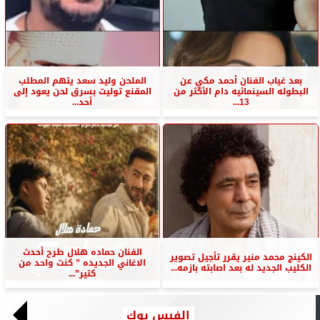
بعد غياب الفنان أحمد مكي عن
الملحن وليد سعد يتهم المطلب
البطوله السينمائيه دام الأكثر من
المقنع توليت بسرق لحن يعود إلى
13...
أحد...
الفنان حماده هلال طرح أحدث
الكينج محمد منير يقرر تأجيل تصوير
الاغاني الجديده ” كنت واحد من
الكليب الجديد له بعد اصابته بازمه...
كتير”...
الفيس بوك