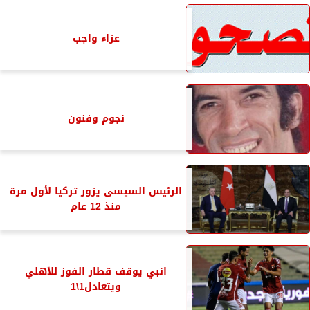
عزاء واجب
نجوم وفنون
الرئيس السيسى يزور تركيا لأول مرة
منذ 12 عام
انبي يوقف قطار الفوز للأهلي
ويتعادل1\1