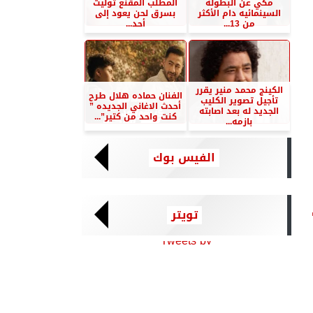
مكي عن البطوله
المطلب المقنع توليت
السينمائيه دام الأكثر
بسرق لحن يعود إلى
من 13...
أحد...
الكينج محمد منير يقرر
الفنان حماده هلال طرح
تأجيل تصوير الكليب
أحدث الاغاني الجديده ”
الجديد له بعد اصابته
كنت واحد من كتير”...
بازمه...
الفيس بوك
تويتر
Tweets by