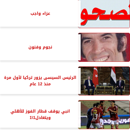
عزاء واجب
نجوم وفنون
الرئيس السيسى يزور تركيا لأول مرة
منذ 12 عام
انبي يوقف قطار الفوز للأهلي
ويتعادل1\1