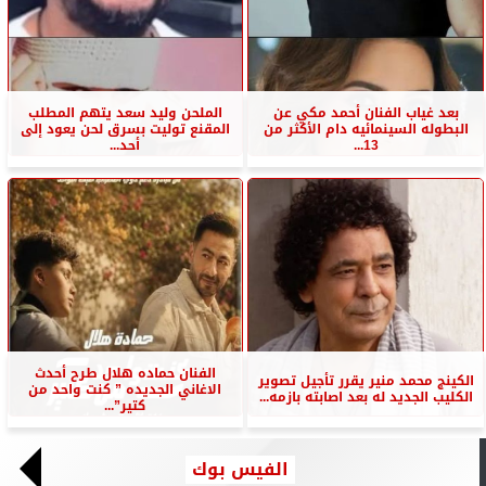
بعد غياب الفنان أحمد مكي عن
الملحن وليد سعد يتهم المطلب
البطوله السينمائيه دام الأكثر من
المقنع توليت بسرق لحن يعود إلى
13...
أحد...
الفنان حماده هلال طرح أحدث
الكينج محمد منير يقرر تأجيل تصوير
الاغاني الجديده ” كنت واحد من
الكليب الجديد له بعد اصابته بازمه...
كتير”...
الفيس بوك