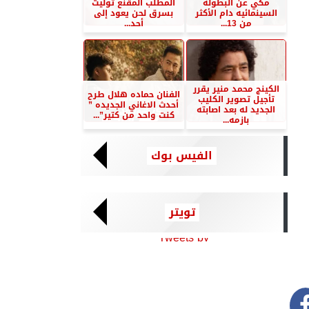
مكي عن البطوله
المطلب المقنع توليت
السينمائيه دام الأكثر
بسرق لحن يعود إلى
من 13...
أحد...
الكينج محمد منير يقرر
الفنان حماده هلال طرح
تأجيل تصوير الكليب
أحدث الاغاني الجديده ”
الجديد له بعد اصابته
كنت واحد من كتير”...
بازمه...
الفيس بوك
تويتر
Tweets by