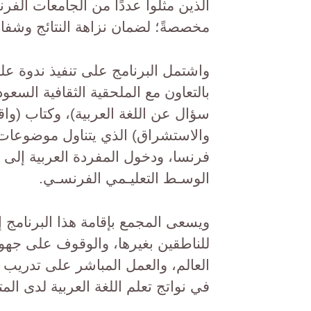
الذين مثلوا عددًا من الجامعات الفر
مخصصةً؛ لضمان نزاهة النتائج وشفافيته
واشتمل البرنامج على تنفيذ ندوة علمية
سؤال عن اللغة العربية)، وكتاب (واقع 
والاستشراق) الذي يتناول موضوعات ع
فرنسا، ودخول المفردة العربية إلى ا
الوسـط التعليـمي الفرنسـي.
ويسعى المجمع بإقامة هذا البرنامج إ
للناطقين بغيرها، والوقوف على جهود
العالم، والعمل المباشر على تدريب ا
في نواتج تعلم اللغة العربية لدى المت