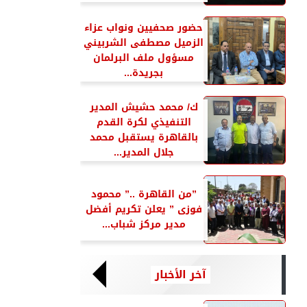
حضور صحفيين ونواب عزاء
الزميل مصطفى الشربيني
مسؤول ملف البرلمان
بجريدة...
ك/ محمد حشيش المدير
التنفيذي لكرة القدم
بالقاهرة يستقبل محمد
جلال المدير...
”من القاهرة ..” محمود
فوزى ” يعلن تكريم أفضل
مدير مركز شباب...
آخر الأخبار