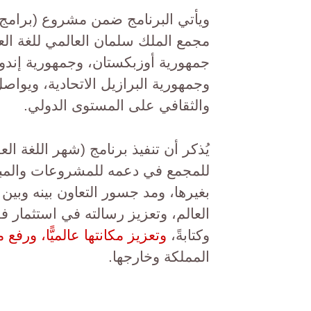
ويأتي البرنامج ضمن مشروع (برامج ع
مجمع الملك سلمان العالمي للغة العر
جمهورية أوزبكستان، وجمهورية إندون
وجمهورية البرازيل الاتحادية، ويواص
والثقافي على المستوى الدولي.
يُذكر أن تنفيذ برنامج (شهر اللغة ال
للمجمع في دعمه للمشروعات والمبادرا
بغيرها، ومد جسور التعاون بينه وبين 
العالم، وتعزيز رسالته في استثمار 
وكتابةً،
وتعزيز مكانتها عالميًّا، ورفع
المملكة وخارجها.