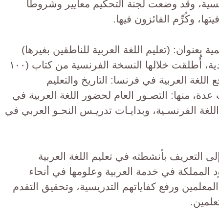
نسية، وقد وضعت لجنة التحكيم معايير وشروطًا
ا، وكُرِّم الفائزون فيها.
 بعنوان: (تعليم اللغة العربية للناطقين بغيرها)
بالتعاون مع الملحقية الثقافية السعودية، أُطلقت خلالها النسخة الفرنسية من كتاب (١٠٠
اللغة العربية في فرنسا: التاريخ والتعليم
دة، منها: التصـور العام لحضور اللغة العربية في
للغة الفرنسـية، وبدايـات تدريـس النحـو العربي في
لى التعريف بأنشطته في تعليم اللغة العربية
 المملكة في خدمة العربية وعلومها في أنحاء
لمعلمين ورفع كفاياتهم التدريسية، وتحقيق التقدم
علمين.