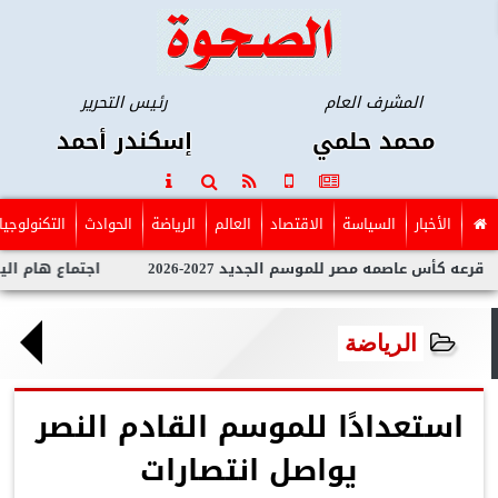
المشرف العام
رئيس التحرير
محمد حلمي
إسكندر أحمد
الأخبار
السياسة
الاقتصاد
العالم
الرياضة
الحوادث
التكنولوجيا
صمه مصر للموسم الجديد 2027-2026
اجتماع هام اليوم السبت في
الرياضة
استعدادًا للموسم القادم النصر
يواصل انتصارات