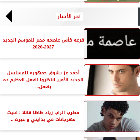
آخر الأخبار
قرعه كأس عاصمه مصر للموسم الجديد
2027-2026
أحمد عز يشوق جمهوره للمسلسل
الجديد الأمير انتظروا العمل العظيم ده
بنعمل...
مطرب الراب زياد ظاظا قائلا : غنيت
مهرجانات في بدايتي و غيرت...