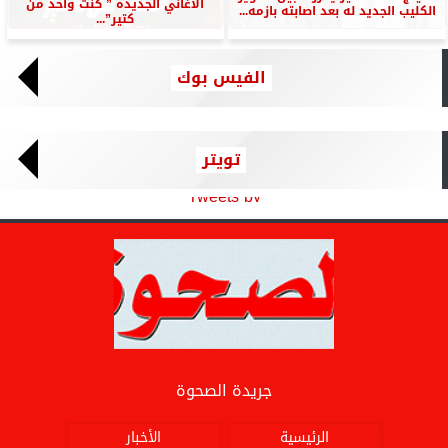
الاغاني الجديده ” كنت واحد من
الكليب الجديد له بعد اصابته بازمه...
كتير”...
الفيس بوك
تويتر
Tweets by
جريدة الصحوة
الرئيسية
الأخبار