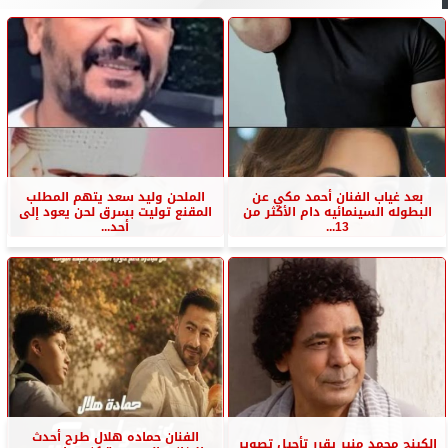
بعد غياب الفنان أحمد مكي عن
الملحن وليد سعد يتهم المطلب
البطوله السينمائيه دام الأكثر من
المقنع توليت بسرق لحن يعود إلى
13...
أحد...
الفنان حماده هلال طرح أحدث
الكينج محمد منير يقرر تأجيل تصوير