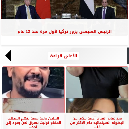
الرئيس السيسى يزور تركيا لأول مرة منذ 12 عام
الأعلى قراءة
بعد غياب الفنان أحمد مكي عن
الملحن وليد سعد يتهم المطلب
البطوله السينمائيه دام الأكثر من
المقنع توليت بسرق لحن يعود إلى
13...
أحد...