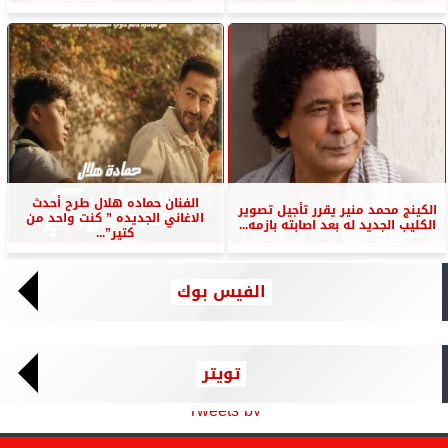
الفنان حماده هلال طرح أحدث
الكينج محمد منير يقرر تأجيل تصوير
الاغاني الجديده ” كنت واحد من
الكليب الجديد له بعد اصابته بازمه...
كتير”...
الفيس بوك
تويتر
Tweets by