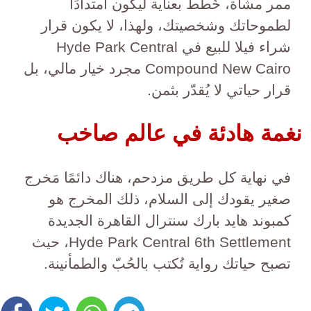
ممر مشاة، خُطط بعناية ليكون امتدادًا
لطموحاتك وشخصيتك، ولهذا، لا يكون قرار
شراء فيلا للبيع في Hyde Park Central
Compound New Cairo مجرد خيار مالي، بل
قرار حياتي لا يُقدّر بثمن.
نغمة هادئة في عالم صاخب
في نهاية كل طريق مزدحم، هناك دائمًا مَخرج
صغير يقودك إلى السلام، ذلك المخرج هو
كمبوند هايد بارك سنترال القاهرة الجديدة
Hyde Park Central 6th Settlement، حيث
تصبح حياتك رواية تُكتب بالحُبّ والطمأنينة.