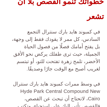
خطواتك تنمو القصص بلا أن
تشعر
في كمبوند هايد بارك سنترال التجمع
السادس، كل ممر لا يقودك فقط إلى وجهة،
بل يفتح أمامك فصلًا من فصول الحياة
الجميلة، حيث ترى طفلك يركض نحو الأفق
الأخضر، تلمح زهرة تفتحت للتو، أو تبتسم
لغريب أصبح مع الوقت جارًا وصديقًا.
في وسط ممرات كمبوند هايد بارك سنترال
Hyde Park Central Compound New
Cairo، لاتحتاج أن تبحث عن القصص،
فالقصص تأتي إليك على استحياء، وتكتب