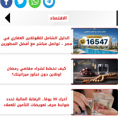
الاقتصاد
الدليل الشامل للهوتلاين العقاري في
مصر – تواصل مباشر مع أفضل المطورين
كيف تخطط لشراء مقاضي رمضان
اونلاين دون تجاوز ميزانيتك؟
آخرك 30 يومًا.. الرقابة المالية تحدد
ضوابط صرف تعويضات التأمين للعملاء