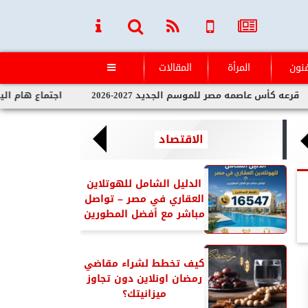
فنون
المرأة
المقالات

 عاصمه مصر للموسم الجديد 2027-2026
اجتماع هام اليوم السبت 
الاقتصاد
الدليل الشامل للهوتلاين
العقاري في مصر – تواصل
مباشر مع أفضل المطورين
كيف تخطط لشراء مقاضي
رمضان اونلاين دون تجاوز
ميزانيتك؟