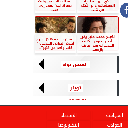
مكي عن البطوله
المطلب المقنع توليت
السينمائيه دام الأكثر
بسرق لحن يعود إلى
من 13...
أحد...
الكينج محمد منير يقرر
الفنان حماده هلال طرح
تأجيل تصوير الكليب
أحدث الاغاني الجديده ”
الجديد له بعد اصابته
كنت واحد من كتير”...
بازمه...
الفيس بوك
تويتر
Tweets by
السياسة
الاقتصاد
الحوادث
التكنولوجيا