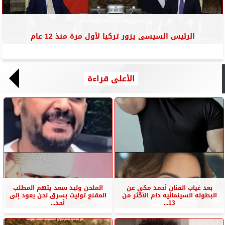
الرئيس السيسى يزور تركيا لأول مرة منذ 12 عام
الأعلى قراءة
بعد غياب الفنان أحمد مكي عن
الملحن وليد سعد يتهم المطلب
البطوله السينمائيه دام الأكثر من
المقنع توليت بسرق لحن يعود إلى
13...
أحد...