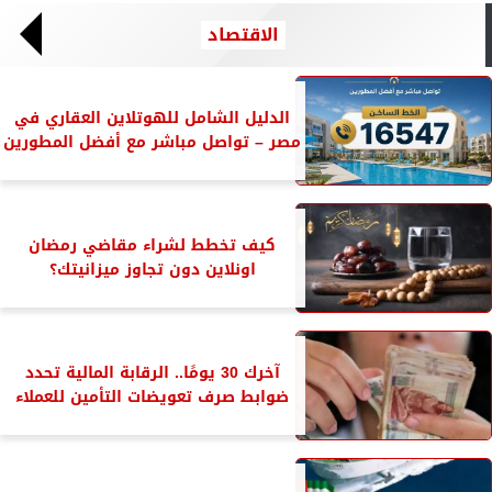
الاقتصاد
الدليل الشامل للهوتلاين العقاري في
مصر – تواصل مباشر مع أفضل المطورين
كيف تخطط لشراء مقاضي رمضان
اونلاين دون تجاوز ميزانيتك؟
آخرك 30 يومًا.. الرقابة المالية تحدد
ضوابط صرف تعويضات التأمين للعملاء