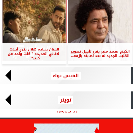
الفنان حماده هلال طرح أحدث
الكينج محمد منير يقرر تأجيل تصوير
الاغاني الجديده ” كنت واحد من
الكليب الجديد له بعد اصابته بازمه...
كتير”...
الفيس بوك
تويتر
Tweets by