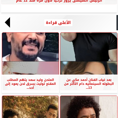
الرئيس السيسى يزور تركيا لأول مرة منذ 12 عام
الأعلى قراءة
بعد غياب الفنان أحمد مكي عن
الملحن وليد سعد يتهم المطلب
البطوله السينمائيه دام الأكثر من
المقنع توليت بسرق لحن يعود إلى
13...
أحد...