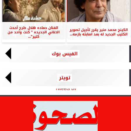
الفنان حماده هلال طرح أحدث
الكينج محمد منير يقرر تأجيل تصوير
الاغاني الجديده ” كنت واحد من
الكليب الجديد له بعد اصابته بازمه...
كتير”...
الفيس بوك
تويتر
Tweets by